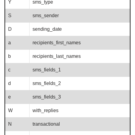
Y
sms_type
S
sms_sender
D
sending_date
a
recipients_first_names
b
recipients_last_names
c
sms_fields_1
d
sms_fields_2
e
sms_fields_3
W
with_replies
N
transactional