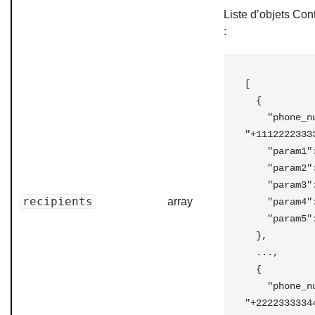
Liste d’objets Cont
:
[

  {

    "phone_number": 
"+11122223333
    "param1": "Alex",

    "param2": null,

    "param3": null,

recipients
array
    "param4": null,

    "param5": null,

  },

  ...,

  {

    "phone_number": 
"+22223333344