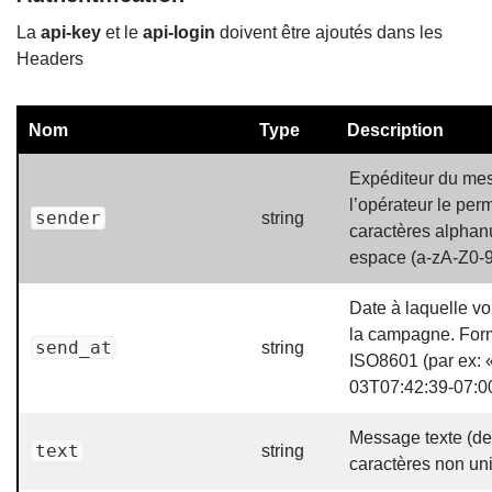
La
api-key
et le
api-login
doivent être ajoutés dans les
Headers
Nom
Type
Description
Expéditeur du mes
l’opérateur le perm
sender
string
caractères alphan
espace (a-zA-Z0-9
Date à laquelle v
la campagne. For
send_at
string
ISO8601 (par ex: 
03T07:42:39-07:00
Message texte (de
text
string
caractères non un