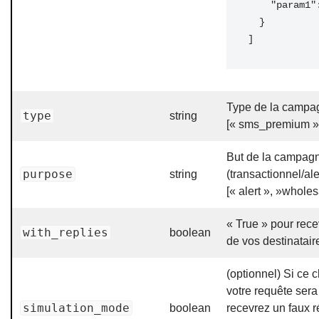
    "param1": "John",

  }

]
Type de la campa
type
string
[« sms_premium »
But de la campag
purpose
string
(transactionnel/ale
[« alert », »wholes
« True » pour rece
with_replies
boolean
de vos destinatair
(optionnel) Si ce c
votre requête sera
simulation_mode
boolean
recevrez un faux r