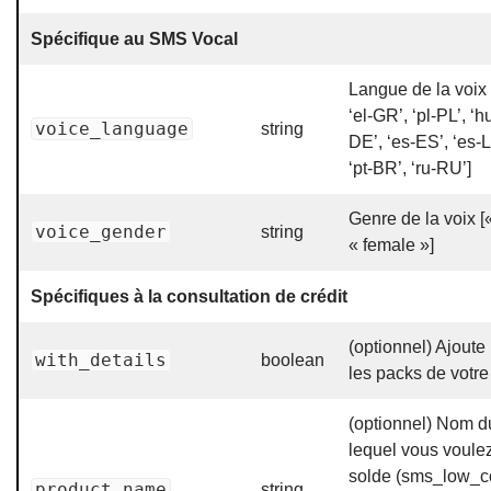
Spécifique au SMS Vocal
Langue de la voix 
‘el-GR’, ‘pl-PL’, ‘h
voice_language
string
DE’, ‘es-ES’, ‘es-LA’
‘pt-BR’, ‘ru-RU’]
Genre de la voix [
voice_gender
string
« female »]
Spécifiques à la consultation de crédit
(optionnel) Ajoute 
with_details
boolean
les packs de votre 
(optionnel) Nom d
lequel vous voulez
solde (sms_low_c
product_name
string