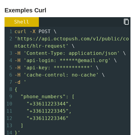
Exemples Curl
Shell
1
curl
-X
 POST \ 
2
'https://api.octopush.com/v1/public/co
ntact/hlr-request'
 \ 
3
-H
'Content-Type: application/json'
 \ 
4
-H
'api-login: ******@email.org'
 \ 
5
-H
'api-key: ************'
 \ 
6
-H
'cache-control: no-cache'
 \ 
7
-d
'
8
{
9
  "phone_numbers": [
10
    "+33611223344",
11
    "+33611223345",
12
    "+33611223346"
13
  ]
14
}'