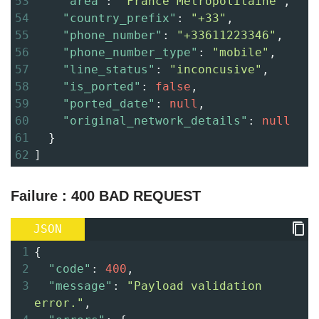
53
"area"
: 
"France Métropolitaine"
,
54
"country_prefix"
: 
"+33"
,
55
"phone_number"
: 
"+33611223346"
,
56
"phone_number_type"
: 
"mobile"
,
57
"line_status"
: 
"inconcusive"
,
58
"is_ported"
: 
false
,
59
"ported_date"
: 
null
,
60
"original_network_details"
: 
null
61
  }
62
]
Failure :
400 BAD REQUEST
JSON
1
{
2
"code"
: 
400
,
3
"message"
: 
"Payload validation 
error."
,