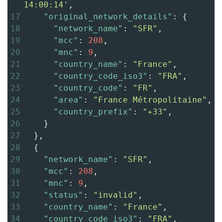
14:00:14'
,
17
"original_network_details"
: {
18
"network_name"
: 
"SFR"
,
19
"mcc"
: 
208
,
20
"mnc"
: 
9
,
21
"country_name"
: 
"France"
,
22
"country_code_iso3"
: 
"FRA"
,
23
"country_code"
: 
"FR"
,
24
"area"
: 
"France Métropolitaine"
,
25
"country_prefix"
: 
"+33"
,
26
    }
27
  },
28
  {
29
"network_name"
: 
"SFR"
,
30
"mcc"
: 
208
,
31
"mnc"
: 
9
,
32
"status"
: 
"invalid"
,
33
"country_name"
: 
"France"
,
34
"country_code_iso3"
: 
"FRA"
,