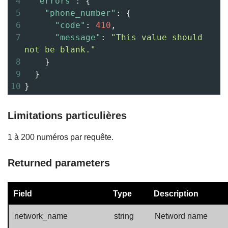
4
"errors"
: {
5
"phone_number"
: {
6
"code"
: 
410
,
7
"message"
: 
"This value should 
not be blank."
8
    }
9
  }
10
}
Limitations particulières
1 à 200 numéros par requête.
Returned parameters
Field
Type
Description
network_name
string
Netword name