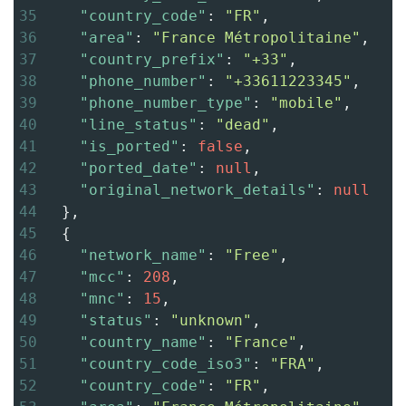
35
"country_code"
: 
"FR"
,
36
"area"
: 
"France Métropolitaine"
,
37
"country_prefix"
: 
"+33"
,
38
"phone_number"
: 
"+33611223345"
,
39
"phone_number_type"
: 
"mobile"
,
40
"line_status"
: 
"dead"
,
41
"is_ported"
: 
false
,
42
"ported_date"
: 
null
,
43
"original_network_details"
: 
null
44
  },
45
  {
46
"network_name"
: 
"Free"
,
47
"mcc"
: 
208
,
48
"mnc"
: 
15
,
49
"status"
: 
"unknown"
,
50
"country_name"
: 
"France"
,
51
"country_code_iso3"
: 
"FRA"
,
52
"country_code"
: 
"FR"
,