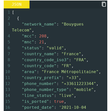
JSON
1
[
2
  {
3
"network_name"
: 
"Bouygues 
Telecom"
,
4
"mcc"
: 
208
,
5
"mnc"
: 
21
,
6
"status"
: 
"valid"
,
7
"country_name"
: 
"France"
,
8
"country_code_iso3"
: 
"FRA"
,
9
"country_code"
: 
"FR"
,
10
"area"
: 
"France Métropolitaine"
,
11
"country_prefix"
: 
"+33"
,
12
"phone_number"
: 
"+33611223344"
,
13
"phone_number_type"
: 
"mobile"
,
14
"line_status"
: 
"live"
,
15
"is_ported"
: 
true
,
16
"ported_date"
: 
'2021-10-04 