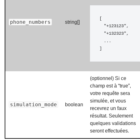
[

phone_numbers
string[]
  "+123123", 

  "+132323",

  ...

]
(optionnel) Si ce
champ est à “true”,
votre requête sera
simulée, et vous
simulation_mode
boolean
recevrez un faux
résultat. Seulement
quelques validations
seront effectuées.