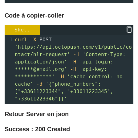
Code à copier-coller
Shell
1
curl
-X
 POST 
'https://api.octopush.com/v1/public/co
ntact/hlr-request'
-H
'Content-Type: 
application/json'
-H
'api-login: 
******@email.org'
-H
'api-key: 
************'
-H
'cache-control: no-
cache'
-d
'{"phone_numbers": 
["+33611223344", "+33611223345", 
"+33611223346"]}'
Retour Server en json
Success :
200 Created