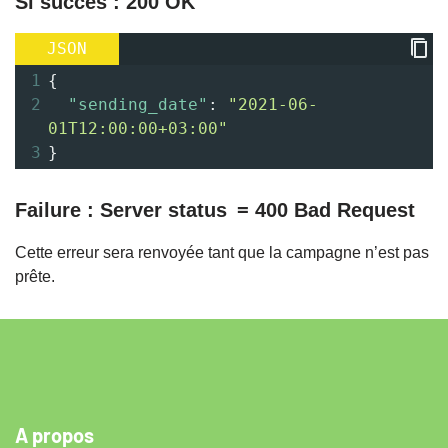
Si succès : 200 OK
JSON
1
{
2
"sending_date"
: 
"2021-06-
01T12:00:00+03:00"
3
}
Failure :
Server status = 400 Bad Request
Cette erreur sera renvoyée tant que la campagne n’est pas
prête.
A propos