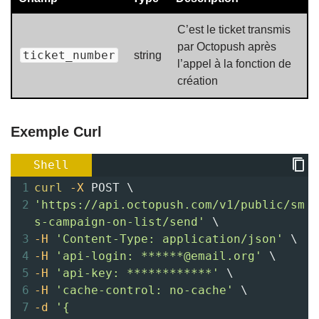
C’est le ticket transmis
par Octopush après
ticket_number
string
l’appel à la fonction de
création
Exemple Curl
Shell
1
curl
-X
 POST \ 
2
'https://api.octopush.com/v1/public/sm
s-campaign-on-list/send'
 \ 
3
-H
'Content-Type: application/json'
 \ 
4
-H
'api-login: ******@email.org'
 \ 
5
-H
'api-key: ************'
 \ 
6
-H
'cache-control: no-cache'
 \ 
7
-d
'{