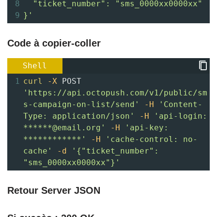
8
  "ticket_number": "sms_0000xx0000xx"
9
}'
Code à copier-coller
Shell
1
curl
-X
 POST 
'https://api.octopush.com/v1/public/sm
s-campaign-on-list/send'
-H
'Content-
Type: application/json'
-H
'api-login: 
******@email.org'
-H
'api-key: 
************'
-H
'cache-control: no-
cache'
-d
'{"ticket_number": 
"sms_0000xx0000xx"}'
Retour Server JSON